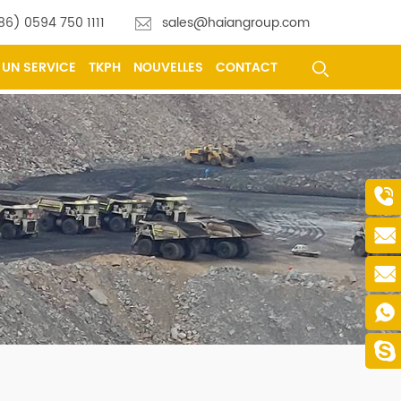
86) 0594 750 1111
sales@haiangroup.com
UN SERVICE
TKPH
NOUVELLES
CONTACT